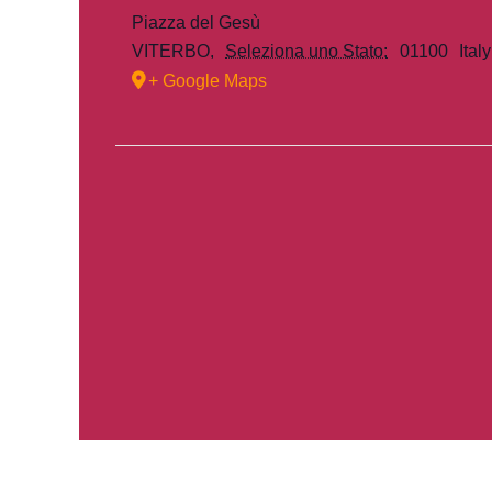
Piazza del Gesù
VITERBO
,
Seleziona uno Stato:
01100
Italy
+ Google Maps