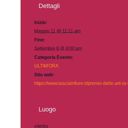
Dettagli
Inizio:
Maggio 11 @ 11:11 am
Fine:
Settembre 6 @ 8:00 pm
Categoria Evento:
ULTIM'ORA
Sito web:
https://www.tusciainfiore.it/premio-delle-arti-la
Luogo
viterbo