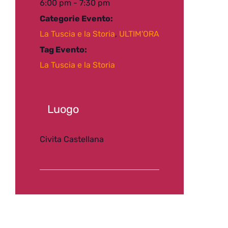
6:00 pm - 7:30 pm
Categorie Evento:
La Tuscia e la Storia
,
ULTIM'ORA
Tag Evento:
La Tuscia e la Storia
Luogo
Civita Castellana