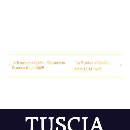
Compártelo con tus amigos!
Facebook
X
Reddit
WhatsApp
Pinterest
Vk
Email
La Tuscia e la Storia – Bassano in
La Tuscia e la Storia –
Teverina 01.11.2025
Latera 15.11.2025